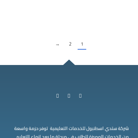
فلسطين تشهد الجامعات التركيه اقبالا كبيرا من…
View details
→
2
1
شركة ستدي اسطنبول للخدمات التعليمية توفر حزمة واسعة
من الخدمات المميزة للطلاب في مرحلة ما بعد إنهاء التعليم