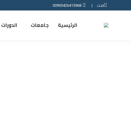
ابحث
00905426415968
|
الرئيسية
جامعات
الدورات