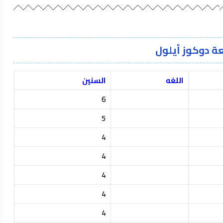
 دوكوز أيلول
اللغه
السنين
6
5
4
4
4
4
4