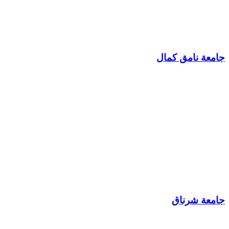
جامعة نامق كمال
جامعة شرناق