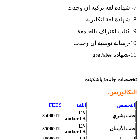
7- شهادة لغة تركية ان وجدت
8- شهادة لغة انكليزية
9- كتاب اعتراف بالجامعة
10-رسالة توصية ان وجدت
11-شهادة gre /ales
تخصصات جامعة باشكينت
البكالوريس:
FEES
التخصص
اللغة
EN
طب بشري
85000TL
and/orTR
EN
طب الأسنان
85000TL
and/orTR
85000TL
TR