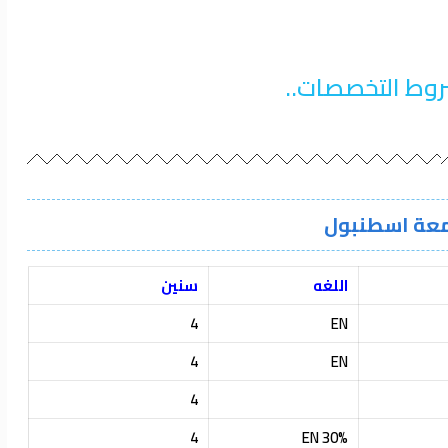
روط التخصصات..
عة اسطنبول
اللغه
سنين
4
EN
4
EN
4
4
30% EN