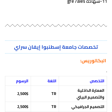
11-شهادة gre /ales
تخصصات جامعة إسطنبوا إيفان سراي
البكالوريس:
التخصص
اللغة
الرسوم
العمارة الداخلية
2,500$
TR
والتصميم البيئي
التصميم الجرافيكي
TR
2,500$