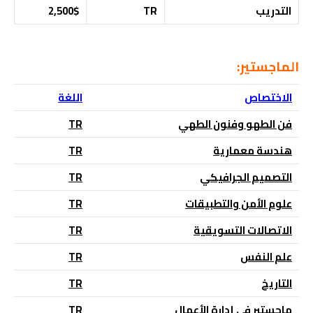
التدريب
TR
2,500$
الماجستير:
الاختصاص
اللغة
فن الطهو وفنون الطهي
TR
هندسة معمارية
TR
التصميم الجرافيكي
TR
علوم الأمن والتطبيقات
TR
الاتصالات التسويقية
TR
علم النفس
TR
التاريخ
TR
ماجستير في إدارة الأعمال
TR