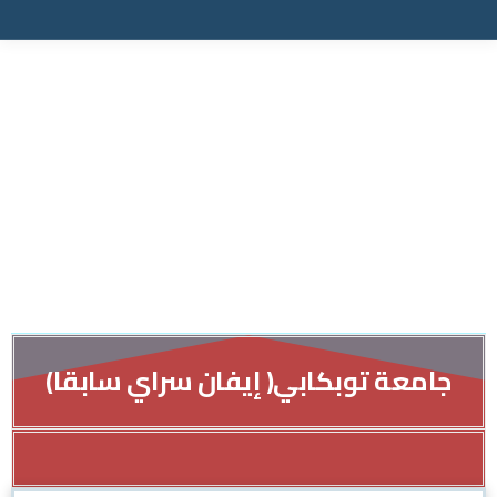
جامعة توبكابي( إيفان سراي سابقا)