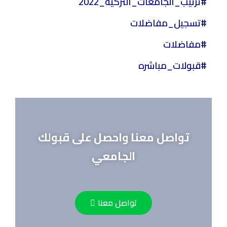
#ترتيب_الجامعات_التركيه_2022
#تسجيل_مفاضلات
#مفاضلات
#قبولات_مباشره
تواصل معنا واحصل على قبولك
الجامعي
تواصل معنا