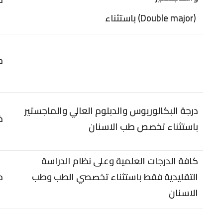
(Double major) باستثناء
ح
درجة البكالوريوس والدبلوم العالي والماجستير
خ
باستثناء تخصص طب الاسنان
كافة الدرجات العلمية وعلى نظام الدراسة
التقليدية فقط باستثناء تخصصي الطب وطب
ح
الاسنان