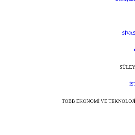
SİVA
SÜLEY
İS
TOBB EKONOMİ VE TEKNOLOJİ 